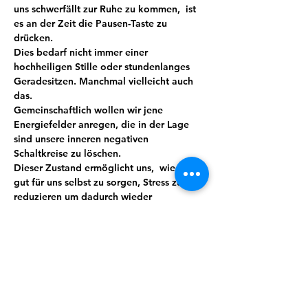
uns schwerfällt zur Ruhe zu kommen,  ist 
es an der Zeit die Pausen-Taste zu 
drücken.
Dies bedarf nicht immer einer 
hochheiligen Stille oder stundenlanges 
Geradesitzen. Manchmal vielleicht auch 
das.
Gemeinschaftlich wollen wir jene 
Energiefelder anregen, die in der Lage 
sind unsere inneren negativen 
Schaltkreise zu löschen.
Dieser Zustand ermöglicht uns,  wieder 
gut für uns selbst zu sorgen, Stress zu 
reduzieren um dadurch wieder 
glücklicher oder sogar  produktiver zu 
sein.
Meditation führt mit ein wenig Übung 
und Routine zu mehr Bewusstheit, Stärke, 
Wohlbefinden und sorgt so automatisch 
für mehr Lebensqualität. Wir verbinden 
das Ganze mit Lebensgefühl, indem auch 