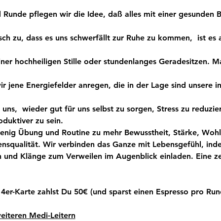
 Runde pflegen wir die Idee, daß alles mit einer gesunden B
sch zu, dass es uns schwerfällt zur Ruhe zu kommen,  ist es 
ner hochheiligen Stille oder stundenlanges Geradesitzen. Ma
r jene Energiefelder anregen, die in der Lage sind unsere i
uns,  wieder gut für uns selbst zu sorgen, Stress zu reduzi
oduktiver zu sein.
wenig Übung und Routine zu mehr Bewusstheit, Stärke, Wohl
nsqualität. Wir verbinden das Ganze mit Lebensgefühl, ind
 und Klänge zum Verweilen im Augenblick einladen. Eine z
 4er-Karte zahlst Du 50€ (und sparst einen Espresso pro Run
eiteren Medi-Leitern