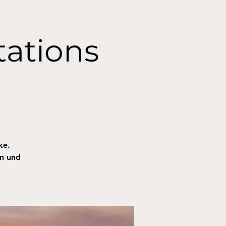
tations
ke.
en und