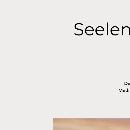
Seelen
De
Medit