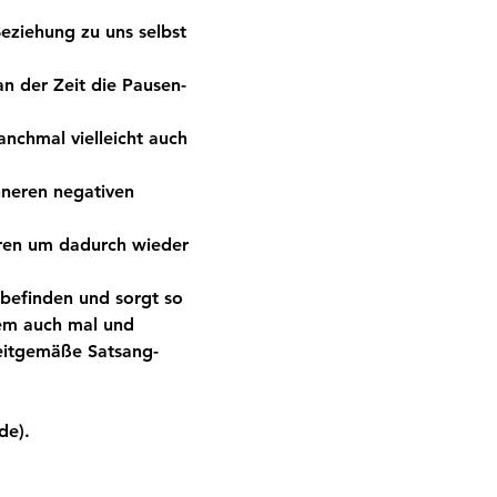
eziehung zu uns selbst 
an der Zeit die Pausen-
nchmal vielleicht auch 
nneren negativen 
eren um dadurch wieder 
befinden und sorgt so 
em auch mal und 
eitgemäße Satsang-
de). 