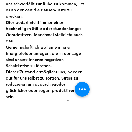
uns schwerfällt zur Ruhe zu kommen,  ist 
es an der Zeit die Pausen-Taste zu 
drücken.
Dies bedarf nicht immer einer 
hochheiligen Stille oder stundenlanges 
Geradesitzen. Manchmal vielleicht auch 
das.
Gemeinschaftlich wollen wir jene 
Energiefelder anregen, die in der Lage 
sind unsere inneren negativen 
Schaltkreise zu löschen.
Dieser Zustand ermöglicht uns,  wieder 
gut für uns selbst zu sorgen, Stress zu 
reduzieren um dadurch wieder 
glücklicher oder sogar  produktiver zu 
sein.
Meditation führt mit ein wenig Übung 
und Routine zu mehr Bewusstheit, Stärke, 
Wohlbefinden und sorgt so automatisch 
für mehr Lebensqualität. Wir verbinden 
das Ganze mit Lebensgefühl, indem auch 