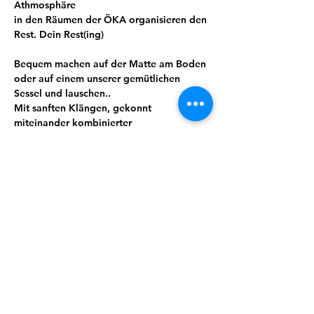
Athmosphäre 
in den Räumen der ÖKA organisieren den 
Rest. Dein Rest(ing) 
Bequem machen auf der Matte am Boden 
oder auf einem unserer gemütlichen 
Sessel und lauschen..
Mit sanften Klängen, gekonnt 
miteinander kombinierter 
Klanginstrumente, wie Klangschalen, 
Kristalllinstrumente, 
Gongs und Klangspielen .. und ..  lass 
Dich überraschen, wie schnell Dein 
Körper in die Entspannung kommt.
Auftanken zur Mitte der Woche. 
Bitte mit Anmeldung!
Teilnahme: 15€ . ÖKA -4er- Karte 50 €. 
(Du sparst einen Espresso pro Angebot ☺️)