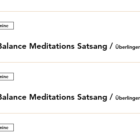
mine
Balance Meditations Satsang
/
Überlinge
mine
Balance Meditations Satsang
/
Überlinge
mine