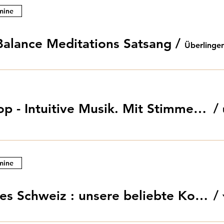
mine
Balance Meditations Satsang
/
Überlinge
Workshop - Intuitive Musik. Mit Stimme und Natur-Klang-Instrumenten und Ulrike Hethey
/
mine
.
ÖKA goes Schweiz : unsere beliebte Kooperation: Klangbad im Yoga Grenzenlos Kreuzlingen
/