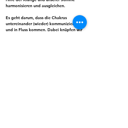
harmonisieren und ausgleichen. 
Es geht darum, dass die Chakras 
untereinander (wieder) kommunizieren 
und in Fluss kommen. Dabei knüpfen wir 
an die Chakrapflege des Ostens an. Dies 
hat Auswirkungen auf Aura, Orgonfeld, 
Lebensenergie und auch auf den Körper.
Seminar-Umfang: 16 Stunden
Samstag  10 - 19 Uhr 
Sonntag  9.30 - 17 Uhr
Die Anmeldung erfolgt über das 
>Peter-
Hess-Institut
Weitere Infos erhältst du über das Peter-
Hess-Institut oder direkt in der ÖKA 