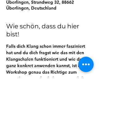
Überlingen, Strandweg 32, 88662
Überlingen, Deutschland
Wie schön, dass du hier
bist!
Falls dich Klang schon immer fasziniert 
hat und du dich fragst wie das mit den 
Klangschalen funktioniert und wie du sie 
ganz konkret anwenden kannst, ist dieser 
Workshop genau das Richtige zum 
Reinschnuppern für dich.   Der Workshop 
vermittelt fundierte Einblicke in die Peter-
Hess-Klangmethode und wir beantworten 
dir deine persönlichen Fragen zum 
Thema.  Lerne außerdem, wie du deine 
erste professionelle Klangentspannung 
durchführst!
Täglich beim Yogafestival am Bodensee. 
Genauere Infos im Festivalprogramm. 