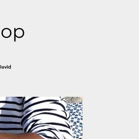
hop
David