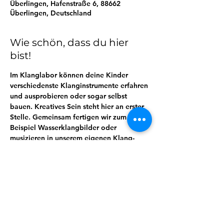
Überlingen, Hafenstraße 6, 88662
Überlingen, Deutschland
Wie schön, dass du hier
bist!
Im Klanglabor können deine Kinder 
verschiedenste Klanginstrumente erfahren 
und ausprobieren oder sogar selbst 
bauen. Kreatives Sein steht hier an erster 
Stelle. Gemeinsam fertigen wir zum 
Beispiel Wasserklangbilder oder 
musizieren in unserem eigenen Klang-
Labore-Orchester. Freut euch auf ein 
buntes und abwechslungsreiches 
Programm!
Geeignet für Kinder von 3-13 Jahren
Keine Anmeldung erforderlich!
Einfach vorbeikommen. Kinder dürfen 