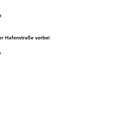
m
r Hafenstraße vorbei 
a