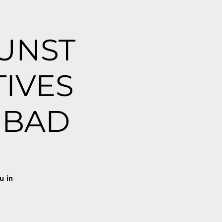
KUNST
TIVES
GBAD
u in