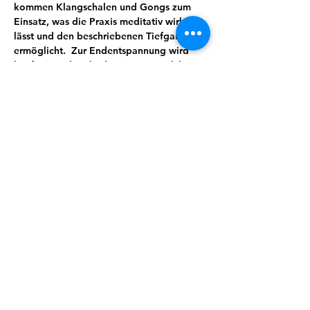
kommen Klangschalen und Gongs zum 
Einsatz, was die Praxis meditativ wirken 
lässt und den beschriebenen Tiefgang 
ermöglicht.  Zur Endentspannung wird 
häufig ein Klangbad integriert, welches 
eine völlige Hingabe in den Klang 
ermöglicht. Gongs, Glocken und 
Klangschalen fördern dabei Harmonie 
und Regeneration für Körper und Geist. 
Wie tief ihr in die Entspannung eintaucht, 
bleibt ganz euch überlassen – es gibt kein 
richtig oder falsch.
Es sind keine Yoga-Vorkenntnisse 
erforderlich.
Mit Jutta
Bring sehr gern Deine Yogamatte mit. Bist 
Du mal spontaner dabei, als gedacht, 
haben wir auch Matten und Kissen zur 
Verfügung. 