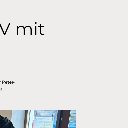
IV mit
 Peter-
r