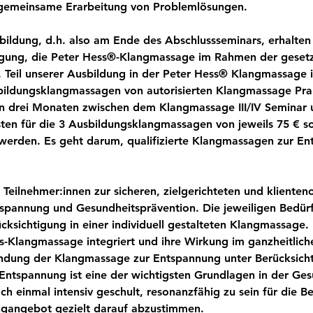
 gemeinsame Erarbeitung von Problemlösungen. 
ldung, d.h. also am Ende des Abschlussseminars, erhalten d
htigung, die Peter Hess®-Klangmassage im Rahmen der geset
 Teil unserer Ausbildung in der Peter Hess® Klangmassage is
bildungsklangmassagen von autorisierten Klangmassage Prak
den drei Monaten zwischen dem Klangmassage III/IV Seminar
ten für die 3 Ausbildungsklangmassagen von jeweils 75 € so
werden. Es geht darum, qualifizierte Klangmassagen zur Ent
r Teilnehmer:innen zur sicheren, zielgerichteten und kliente
spannung und Gesundheitsprävention. Die jeweiligen Bedürf
ücksichtigung in einer individuell gestalteten Klangmassage
is-Klangmassage integriert und ihre Wirkung im ganzheitlich
dung der Klangmassage zur Entspannung unter Berücksicht
 Entspannung ist eine der wichtigsten Grundlagen in der Ges
ch einmal intensiv geschult, resonanzfähig zu sein für die B
ngangebot gezielt darauf abzustimmen.