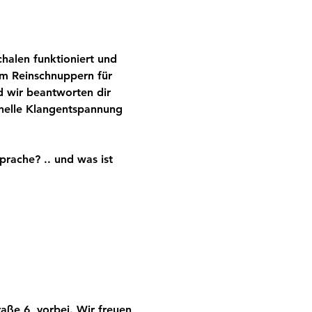
halen funktioniert und 
um Reinschnuppern für 
d wir beantworten dir 
nelle Klangentspannung 
rache? .. und was ist 
ße 6, vorbei. Wir freuen 