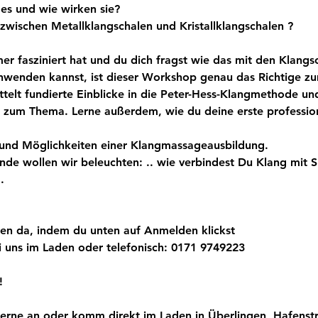
es und wie wirken sie?
zwischen Metallklangschalen und Kristallklangschalen ? 
er fasziniert hat und du dich fragst wie das mit den Klangsc
nwenden kannst, ist dieser Workshop genau das Richtige z
telt fundierte Einblicke in die Peter-Hess-Klangmethode un
n zum Thema. Lerne außerdem, wie du deine erste professio
 und Möglichkeiten einer Klangmassageausbildung. 
de wollen wir beleuchten: .. wie verbindest Du Klang mit Sp
.
en da, indem du unten auf Anmelden klickst
i uns im Laden oder telefonisch: 0171 9749223
!
erne an oder komm direkt im Laden in Überlingen, Hafenstra