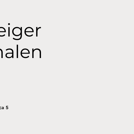
eiger
halen
ca 5