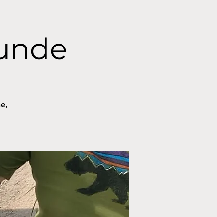
unde
ne,