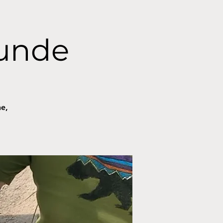
unde
ne,