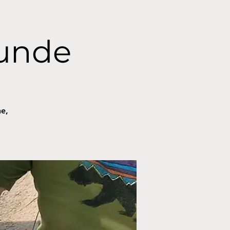
unde
ne,