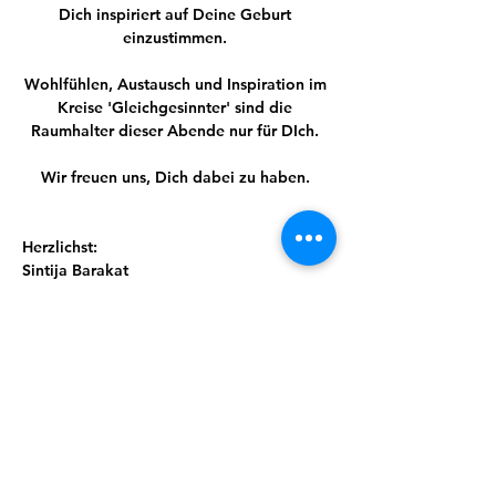
Dich inspiriert auf Deine Geburt 
einzustimmen. 
Wohlfühlen, Austausch und Inspiration im 
Kreise 'Gleichgesinnter' sind die 
Raumhalter dieser Abende 
nur für DIch
. 
Wir freuen uns, Dich dabei zu haben. 
Herzlichst: 
Sintija Barakat
Anja Wetzel
Bitte mit Anmeldung und gern online 
über unsere Website.
Bei Fragen kontaktiert die Raumhalterin 
Sintija: 0176 7234 9561
Teilnahme: für einen Abend 20 € .