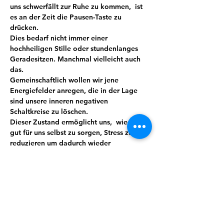
uns schwerfällt zur Ruhe zu kommen,  ist 
es an der Zeit die Pausen-Taste zu 
drücken.
Dies bedarf nicht immer einer 
hochheiligen Stille oder stundenlanges 
Geradesitzen. Manchmal vielleicht auch 
das.
Gemeinschaftlich wollen wir jene 
Energiefelder anregen, die in der Lage 
sind unsere inneren negativen 
Schaltkreise zu löschen.
Dieser Zustand ermöglicht uns,  wieder 
gut für uns selbst zu sorgen, Stress zu 
reduzieren um dadurch wieder 
glücklicher oder sogar  produktiver zu 
sein.
Meditation führt mit ein wenig Übung 
und Routine zu mehr Bewusstheit, Stärke, 
Wohlbefinden und sorgt so automatisch 
für mehr Lebensqualität. Wir verbinden 
das Ganze mit Lebensgefühl, indem auch 