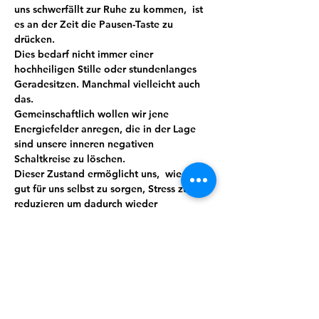
uns schwerfällt zur Ruhe zu kommen,  ist 
es an der Zeit die Pausen-Taste zu 
drücken.
Dies bedarf nicht immer einer 
hochheiligen Stille oder stundenlanges 
Geradesitzen. Manchmal vielleicht auch 
das.
Gemeinschaftlich wollen wir jene 
Energiefelder anregen, die in der Lage 
sind unsere inneren negativen 
Schaltkreise zu löschen.
Dieser Zustand ermöglicht uns,  wieder 
gut für uns selbst zu sorgen, Stress zu 
reduzieren um dadurch wieder 
glücklicher oder sogar  produktiver zu 
sein.
Meditation führt mit ein wenig Übung 
und Routine zu mehr Bewusstheit, Stärke, 
Wohlbefinden und sorgt so automatisch 
für mehr Lebensqualität. Wir verbinden 
das Ganze mit Lebensgefühl, indem auch 