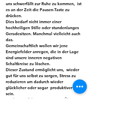
uns schwerfällt zur Ruhe zu kommen,  ist 
es an der Zeit die Pausen-Taste zu 
drücken.
Dies bedarf nicht immer einer 
hochheiligen Stille oder stundenlanges 
Geradesitzen. Manchmal vielleicht auch 
das.
Gemeinschaftlich wollen wir jene 
Energiefelder anregen, die in der Lage 
sind unsere inneren negativen 
Schaltkreise zu löschen.
Dieser Zustand ermöglicht uns,  wieder 
gut für uns selbst zu sorgen, Stress zu 
reduzieren um dadurch wieder 
glücklicher oder sogar  produktiver zu 
sein.
Meditation führt mit ein wenig Übung 
und Routine zu mehr Bewusstheit, Stärke, 
Wohlbefinden und sorgt so automatisch 
für mehr Lebensqualität. Wir verbinden 
das Ganze mit Lebensgefühl, indem auch 