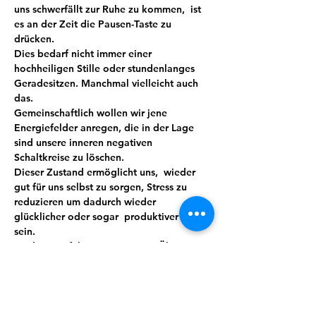
uns schwerfällt zur Ruhe zu kommen,  ist 
es an der Zeit die Pausen-Taste zu 
drücken.
Dies bedarf nicht immer einer 
hochheiligen Stille oder stundenlanges 
Geradesitzen. Manchmal vielleicht auch 
das.
Gemeinschaftlich wollen wir jene 
Energiefelder anregen, die in der Lage 
sind unsere inneren negativen 
Schaltkreise zu löschen.
Dieser Zustand ermöglicht uns,  wieder 
gut für uns selbst zu sorgen, Stress zu 
reduzieren um dadurch wieder 
glücklicher oder sogar  produktiver zu 
sein.
Meditation führt mit ein wenig Übung 
und Routine zu mehr Bewusstheit, Stärke, 
Wohlbefinden und sorgt so automatisch 
für mehr Lebensqualität. Wir verbinden 
das Ganze mit Lebensgefühl, indem auch 