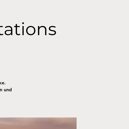
tations
ke.
en und