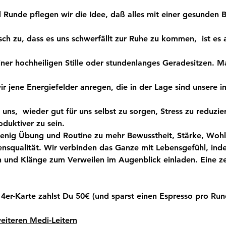
 Runde pflegen wir die Idee, daß alles mit einer gesunden B
sch zu, dass es uns schwerfällt zur Ruhe zu kommen,  ist es 
ner hochheiligen Stille oder stundenlanges Geradesitzen. Ma
r jene Energiefelder anregen, die in der Lage sind unsere i
uns,  wieder gut für uns selbst zu sorgen, Stress zu reduzi
oduktiver zu sein.
wenig Übung und Routine zu mehr Bewusstheit, Stärke, Wohl
nsqualität. Wir verbinden das Ganze mit Lebensgefühl, ind
 und Klänge zum Verweilen im Augenblick einladen. Eine z
 4er-Karte zahlst Du 50€ (und sparst einen Espresso pro Run
eiteren Medi-Leitern