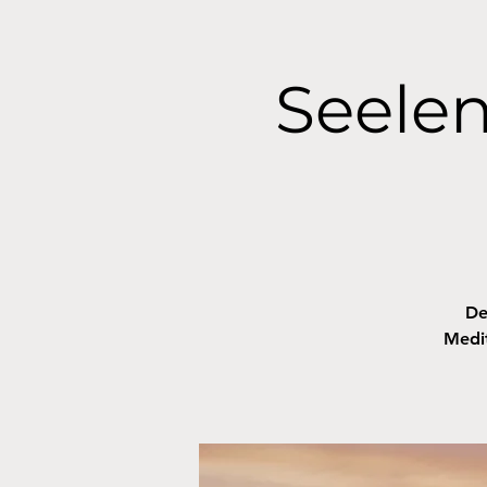
Seelen
De
Medit