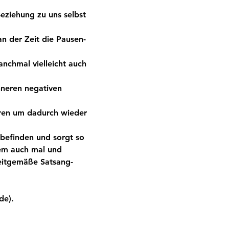
eziehung zu uns selbst 
an der Zeit die Pausen-
nchmal vielleicht auch 
nneren negativen 
eren um dadurch wieder 
befinden und sorgt so 
em auch mal und 
eitgemäße Satsang-
de). 