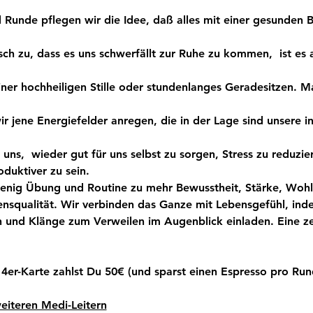
 Runde pflegen wir die Idee, daß alles mit einer gesunden B
sch zu, dass es uns schwerfällt zur Ruhe zu kommen,  ist es 
ner hochheiligen Stille oder stundenlanges Geradesitzen. Ma
r jene Energiefelder anregen, die in der Lage sind unsere i
uns,  wieder gut für uns selbst zu sorgen, Stress zu reduzi
oduktiver zu sein.
wenig Übung und Routine zu mehr Bewusstheit, Stärke, Wohl
nsqualität. Wir verbinden das Ganze mit Lebensgefühl, ind
 und Klänge zum Verweilen im Augenblick einladen. Eine z
 4er-Karte zahlst Du 50€ (und sparst einen Espresso pro Run
eiteren Medi-Leitern