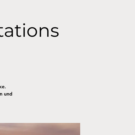
tations
ke.
en und