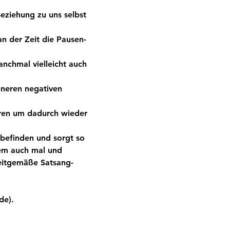
eziehung zu uns selbst 
an der Zeit die Pausen-
nchmal vielleicht auch 
nneren negativen 
eren um dadurch wieder 
befinden und sorgt so 
em auch mal und 
eitgemäße Satsang-
de). 