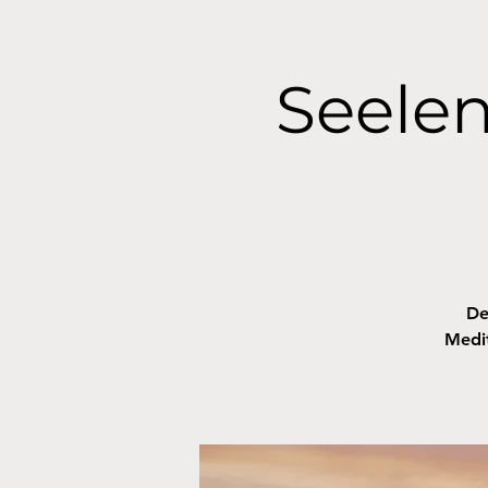
Seelen
De
Medit