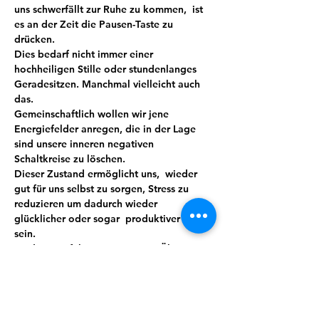
uns schwerfällt zur Ruhe zu kommen,  ist 
es an der Zeit die Pausen-Taste zu 
drücken.
Dies bedarf nicht immer einer 
hochheiligen Stille oder stundenlanges 
Geradesitzen. Manchmal vielleicht auch 
das.
Gemeinschaftlich wollen wir jene 
Energiefelder anregen, die in der Lage 
sind unsere inneren negativen 
Schaltkreise zu löschen.
Dieser Zustand ermöglicht uns,  wieder 
gut für uns selbst zu sorgen, Stress zu 
reduzieren um dadurch wieder 
glücklicher oder sogar  produktiver zu 
sein.
Meditation führt mit ein wenig Übung 
und Routine zu mehr Bewusstheit, Stärke, 
Wohlbefinden und sorgt so automatisch 
für mehr Lebensqualität. Wir verbinden 
das Ganze mit Lebensgefühl, indem auch 