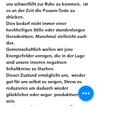
uns schwerfällt zur Ruhe zu kommen,  ist 
es an der Zeit die Pausen-Taste zu 
drücken.
Dies bedarf nicht immer einer 
hochheiligen Stille oder stundenlanges 
Geradesitzen. Manchmal vielleicht auch 
das.
Gemeinschaftlich wollen wir jene 
Energiefelder anregen, die in der Lage 
sind unsere inneren negativen 
Schaltkreise zu löschen.
Dieser Zustand ermöglicht uns,  wieder 
gut für uns selbst zu sorgen, Stress zu 
reduzieren um dadurch wieder 
glücklicher oder sogar  produktiver zu 
sein.
Meditation führt mit ein wenig Übung 
und Routine zu mehr Bewusstheit, Stärke, 
Wohlbefinden und sorgt so automatisch 
für mehr Lebensqualität. Wir verbinden 
das Ganze mit Lebensgefühl, indem auch 