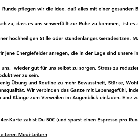
 Runde pflegen wir die Idee, daß alles mit einer gesunden B
sch zu, dass es uns schwerfällt zur Ruhe zu kommen,  ist es 
ner hochheiligen Stille oder stundenlanges Geradesitzen. Ma
r jene Energiefelder anregen, die in der Lage sind unsere i
uns,  wieder gut für uns selbst zu sorgen, Stress zu reduzi
oduktiver zu sein.
wenig Übung und Routine zu mehr Bewusstheit, Stärke, Wohl
nsqualität. Wir verbinden das Ganze mit Lebensgefühl, ind
 und Klänge zum Verweilen im Augenblick einladen. Eine z
 4er-Karte zahlst Du 50€ (und sparst einen Espresso pro Run
eiteren Medi-Leitern