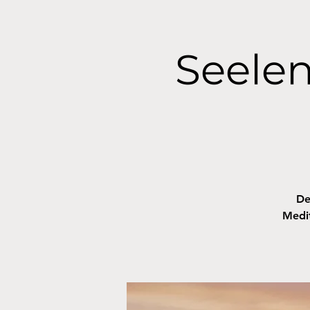
Seelen
De
Medit