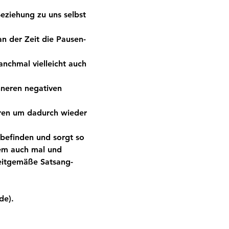
eziehung zu uns selbst 
an der Zeit die Pausen-
nchmal vielleicht auch 
nneren negativen 
eren um dadurch wieder 
befinden und sorgt so 
em auch mal und 
eitgemäße Satsang-
de). 