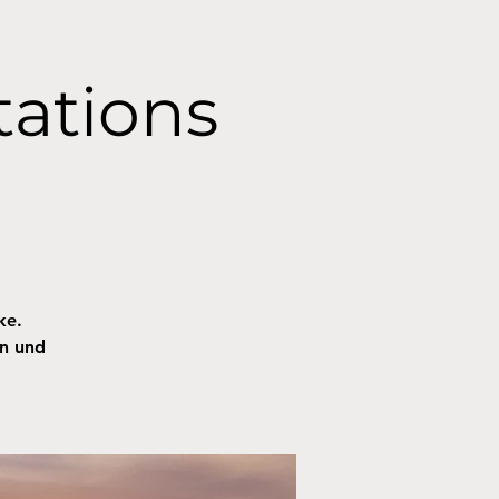
tations
ke.
en und