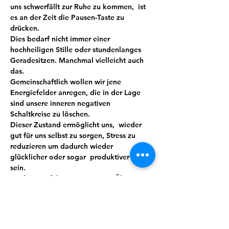
uns schwerfällt zur Ruhe zu kommen,  ist 
es an der Zeit die Pausen-Taste zu 
drücken.
Dies bedarf nicht immer einer 
hochheiligen Stille oder stundenlanges 
Geradesitzen. Manchmal vielleicht auch 
das.
Gemeinschaftlich wollen wir jene 
Energiefelder anregen, die in der Lage 
sind unsere inneren negativen 
Schaltkreise zu löschen.
Dieser Zustand ermöglicht uns,  wieder 
gut für uns selbst zu sorgen, Stress zu 
reduzieren um dadurch wieder 
glücklicher oder sogar  produktiver zu 
sein.
Meditation führt mit ein wenig Übung 
und Routine zu mehr Bewusstheit, Stärke, 
Wohlbefinden und sorgt so automatisch 
für mehr Lebensqualität. Wir verbinden 
das Ganze mit Lebensgefühl, indem auch 