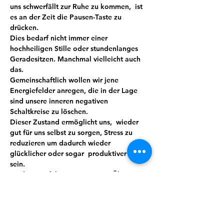
uns schwerfällt zur Ruhe zu kommen,  ist 
es an der Zeit die Pausen-Taste zu 
drücken.
Dies bedarf nicht immer einer 
hochheiligen Stille oder stundenlanges 
Geradesitzen. Manchmal vielleicht auch 
das.
Gemeinschaftlich wollen wir jene 
Energiefelder anregen, die in der Lage 
sind unsere inneren negativen 
Schaltkreise zu löschen.
Dieser Zustand ermöglicht uns,  wieder 
gut für uns selbst zu sorgen, Stress zu 
reduzieren um dadurch wieder 
glücklicher oder sogar  produktiver zu 
sein.
Meditation führt mit ein wenig Übung 
und Routine zu mehr Bewusstheit, Stärke, 
Wohlbefinden und sorgt so automatisch 
für mehr Lebensqualität. Wir verbinden 
das Ganze mit Lebensgefühl, indem auch 