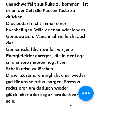
uns schwerfällt zur Ruhe zu kommen,  ist 
es an der Zeit die Pausen-Taste zu 
drücken.
Dies bedarf nicht immer einer 
hochheiligen Stille oder stundenlanges 
Geradesitzen. Manchmal vielleicht auch 
das.
Gemeinschaftlich wollen wir jene 
Energiefelder anregen, die in der Lage 
sind unsere inneren negativen 
Schaltkreise zu löschen.
Dieser Zustand ermöglicht uns,  wieder 
gut für uns selbst zu sorgen, Stress zu 
reduzieren um dadurch wieder 
glücklicher oder sogar  produktiver zu 
sein.
Meditation führt mit ein wenig Übung 
und Routine zu mehr Bewusstheit, Stärke, 
Wohlbefinden und sorgt so automatisch 
für mehr Lebensqualität. Wir verbinden 
das Ganze mit Lebensgefühl, indem auch 