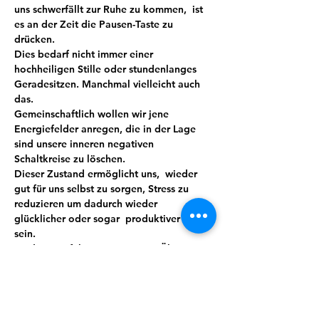
uns schwerfällt zur Ruhe zu kommen,  ist 
es an der Zeit die Pausen-Taste zu 
drücken.
Dies bedarf nicht immer einer 
hochheiligen Stille oder stundenlanges 
Geradesitzen. Manchmal vielleicht auch 
das.
Gemeinschaftlich wollen wir jene 
Energiefelder anregen, die in der Lage 
sind unsere inneren negativen 
Schaltkreise zu löschen.
Dieser Zustand ermöglicht uns,  wieder 
gut für uns selbst zu sorgen, Stress zu 
reduzieren um dadurch wieder 
glücklicher oder sogar  produktiver zu 
sein.
Meditation führt mit ein wenig Übung 
und Routine zu mehr Bewusstheit, Stärke, 
Wohlbefinden und sorgt so automatisch 
für mehr Lebensqualität. Wir verbinden 
das Ganze mit Lebensgefühl, indem auch 