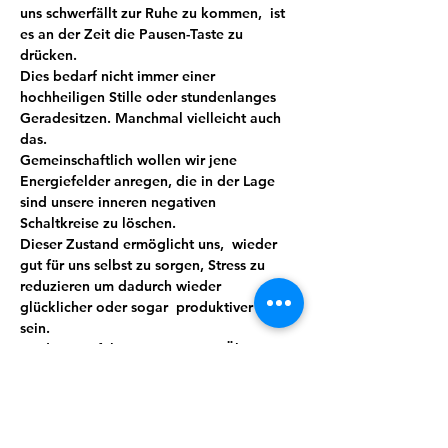
uns schwerfällt zur Ruhe zu kommen,  ist 
es an der Zeit die Pausen-Taste zu 
drücken.
Dies bedarf nicht immer einer 
hochheiligen Stille oder stundenlanges 
Geradesitzen. Manchmal vielleicht auch 
das.
Gemeinschaftlich wollen wir jene 
Energiefelder anregen, die in der Lage 
sind unsere inneren negativen 
Schaltkreise zu löschen.
Dieser Zustand ermöglicht uns,  wieder 
gut für uns selbst zu sorgen, Stress zu 
reduzieren um dadurch wieder 
glücklicher oder sogar  produktiver zu 
sein.
Meditation führt mit ein wenig Übung 
und Routine zu mehr Bewusstheit, Stärke, 
Wohlbefinden und sorgt so automatisch 
für mehr Lebensqualität. Wir verbinden 
das Ganze mit Lebensgefühl, indem auch 