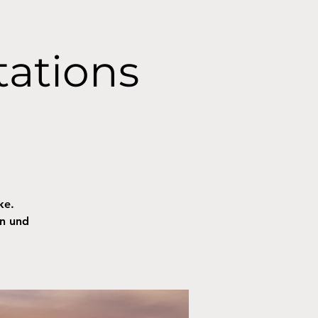
tations
ke.
en und