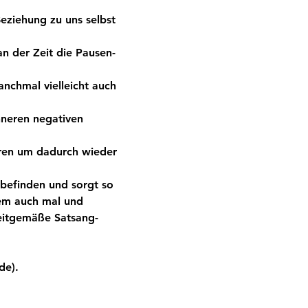
eziehung zu uns selbst 
an der Zeit die Pausen-
nchmal vielleicht auch 
nneren negativen 
eren um dadurch wieder 
befinden und sorgt so 
em auch mal und 
eitgemäße Satsang-
de). 