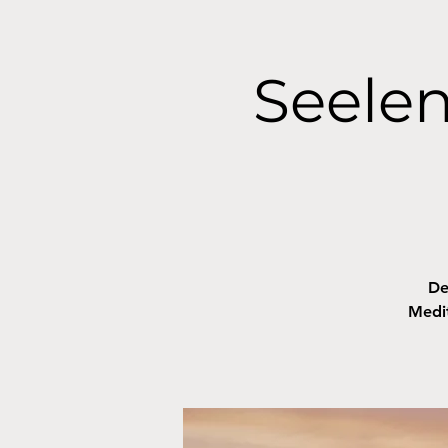
Seelen
De
Medit