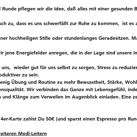
 Runde pflegen wir die Idee, daß alles mit einer gesunden B
sch zu, dass es uns schwerfällt zur Ruhe zu kommen,  ist es 
ner hochheiligen Stille oder stundenlanges Geradesitzen. Ma
r jene Energiefelder anregen, die in der Lage sind unsere i
uns,  wieder gut für uns selbst zu sorgen, Stress zu reduzi
oduktiver zu sein.
wenig Übung und Routine zu mehr Bewusstheit, Stärke, Wohl
nsqualität. Wir verbinden das Ganze mit Lebensgefühl, ind
 und Klänge zum Verweilen im Augenblick einladen. Eine z
 4er-Karte zahlst Du 50€ (und sparst einen Espresso pro Run
eiteren Medi-Leitern