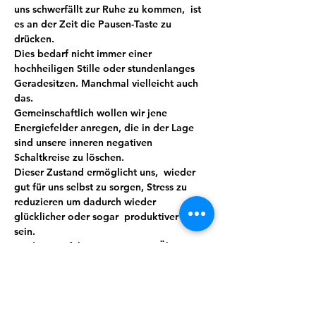
uns schwerfällt zur Ruhe zu kommen,  ist 
es an der Zeit die Pausen-Taste zu 
drücken.
Dies bedarf nicht immer einer 
hochheiligen Stille oder stundenlanges 
Geradesitzen. Manchmal vielleicht auch 
das.
Gemeinschaftlich wollen wir jene 
Energiefelder anregen, die in der Lage 
sind unsere inneren negativen 
Schaltkreise zu löschen.
Dieser Zustand ermöglicht uns,  wieder 
gut für uns selbst zu sorgen, Stress zu 
reduzieren um dadurch wieder 
glücklicher oder sogar  produktiver zu 
sein.
Meditation führt mit ein wenig Übung 
und Routine zu mehr Bewusstheit, Stärke, 
Wohlbefinden und sorgt so automatisch 
für mehr Lebensqualität. Wir verbinden 
das Ganze mit Lebensgefühl, indem auch 