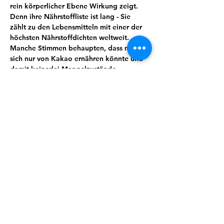
rein körperlicher Ebene Wirkung zeigt. 
Denn ihre Nährstoffliste ist lang - Sie 
zählt zu den Lebensmitteln mit einer der 
höchsten Nährstoffdichten weltweit. 
Manche Stimmen behaupten, dass man 
sich nur von Kakao ernähren könnte und 
damit keinerlei Mangelzustände 
aufkommen würden. Von Magnesium, 
Kalium, Calcium über Spurenelemente 
und sekundäre Pflanzenstoffe wie 
Theobromin lässt sich eine ganze Menge 
für uns wertvoller und essenzieller Stoffe 
finden. Kakao wirkt unter anderem 
entkrampfend, blutdruckregulierend und 
stimmungsaufhellend.
Wusstest du zum Beispiel, dass Kakao 
auch immer öfter zur Geburtseinleitung 
eingesetzt wird?
Doch es steckt so viel mehr in dieser 