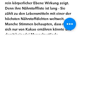
rein körperlicher Ebene Wirkung zeigt. 
Denn ihre Nährstoffliste ist lang - Sie 
zählt zu den Lebensmitteln mit einer der 
höchsten Nährstoffdichten weltweit. 
Manche Stimmen behaupten, dass man 
sich nur von Kakao ernähren könnte und 
damit keinerlei Mangelzustände 
aufkommen würden. Von Magnesium, 
Kalium, Calcium über Spurenelemente 
und sekundäre Pflanzenstoffe wie 
Theobromin lässt sich eine ganze Menge 
für uns wertvoller und essenzieller Stoffe 
finden. Kakao wirkt unter anderem 
entkrampfend, blutdruckregulierend und 
stimmungsaufhellend.
Wusstest du zum Beispiel, dass Kakao 
auch immer öfter zur Geburtseinleitung 
eingesetzt wird?
Doch es steckt so viel mehr in dieser 