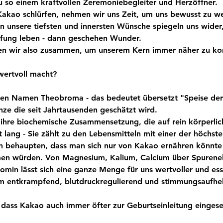
u so einem kraftvollen Zeremoniebegleiter und Herzöffner.
kao schlürfen, nehmen wir uns Zeit, um uns bewusst zu we
nn unsere tiefsten und innersten Wünsche spiegeln uns wider,
fung leben - dann geschehen Wunder. 
 wir also zusammen, um unserem Kern immer näher zu k
ertvoll macht?
chen Namen Theobroma - das bedeutet übersetzt "Speise de
anze die seit Jahrtausenden geschätzt wird.
h ihre biochemische Zusammensetzung, die auf rein körperli
st lang - Sie zählt zu den Lebensmitteln mit einer der höchst
 behaupten, dass man sich nur von Kakao ernähren könnte 
n würden. Von Magnesium, Kalium, Calcium über Spurene
min lässt sich eine ganze Menge für uns wertvoller und esse
m entkrampfend, blutdruckregulierend und stimmungsaufhel
 dass Kakao auch immer öfter zur Geburtseinleitung eingese