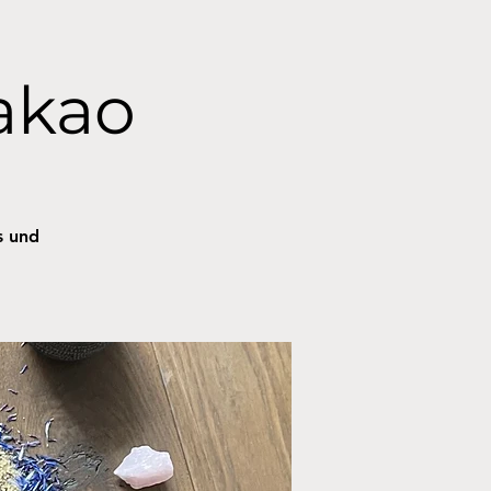
akao
s und