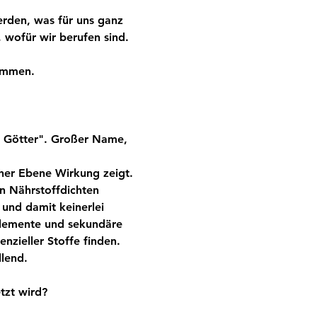
rden, was für uns ganz 
 wofür wir berufen sind. 
ommen.
r Götter". Großer Name, 
cher Ebene Wirkung zeigt. 
en Nährstoffdichten 
und damit keinerlei 
lemente und sekundäre 
nzieller Stoffe finden. 
lend.
tzt wird?