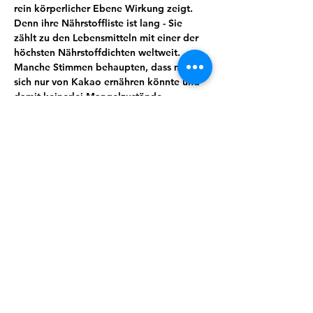
rein körperlicher Ebene Wirkung zeigt. 
Denn ihre Nährstoffliste ist lang - Sie 
zählt zu den Lebensmitteln mit einer der 
höchsten Nährstoffdichten weltweit. 
Manche Stimmen behaupten, dass man 
sich nur von Kakao ernähren könnte und 
damit keinerlei Mangelzustände 
aufkommen würden. Von Magnesium, 
Kalium, Calcium über Spurenelemente 
und sekundäre Pflanzenstoffe wie 
Theobromin lässt sich eine ganze Menge 
für uns wertvoller und essenzieller Stoffe 
finden. Kakao wirkt unter anderem 
entkrampfend, blutdruckregulierend und 
stimmungsaufhellend.
Wusstest du zum Beispiel, dass Kakao 
auch immer öfter zur Geburtseinleitung 
eingesetzt wird?
Doch es steckt so viel mehr in dieser 