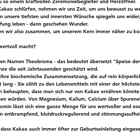
u so einem kraftvollen Zeremoniebegleiter und Herzöffner.
kao schlürfen, nehmen wir uns Zeit, um uns bewusst zu we
nn unsere tiefsten und innersten Wünsche spiegeln uns wider,
fung leben - dann geschehen Wunder. 
 wir also zusammen, um unserem Kern immer näher zu k
ertvoll macht?
chen Namen Theobroma - das bedeutet übersetzt "Speise de
anze die seit Jahrtausenden geschätzt wird.
h ihre biochemische Zusammensetzung, die auf rein körperli
st lang - Sie zählt zu den Lebensmitteln mit einer der höchst
 behaupten, dass man sich nur von Kakao ernähren könnte 
n würden. Von Magnesium, Kalium, Calcium über Spurene
min lässt sich eine ganze Menge für uns wertvoller und esse
m entkrampfend, blutdruckregulierend und stimmungsaufhel
 dass Kakao auch immer öfter zur Geburtseinleitung eingese