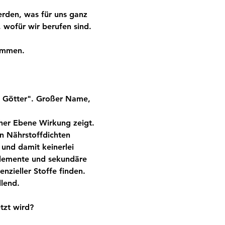
rden, was für uns ganz 
 wofür wir berufen sind. 
ommen.
r Götter". Großer Name, 
cher Ebene Wirkung zeigt. 
en Nährstoffdichten 
und damit keinerlei 
lemente und sekundäre 
nzieller Stoffe finden. 
lend.
tzt wird?