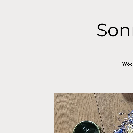
Son
Wöch