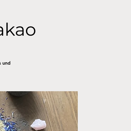
akao
s und