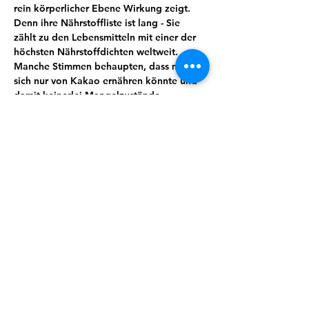
rein körperlicher Ebene Wirkung zeigt. 
Denn ihre Nährstoffliste ist lang - Sie 
zählt zu den Lebensmitteln mit einer der 
höchsten Nährstoffdichten weltweit. 
Manche Stimmen behaupten, dass man 
sich nur von Kakao ernähren könnte und 
damit keinerlei Mangelzustände 
aufkommen würden. Von Magnesium, 
Kalium, Calcium über Spurenelemente 
und sekundäre Pflanzenstoffe wie 
Theobromin lässt sich eine ganze Menge 
für uns wertvoller und essenzieller Stoffe 
finden. Kakao wirkt unter anderem 
entkrampfend, blutdruckregulierend und 
stimmungsaufhellend.
Wusstest du zum Beispiel, dass Kakao 
auch immer öfter zur Geburtseinleitung 
eingesetzt wird?
Doch es steckt so viel mehr in dieser 