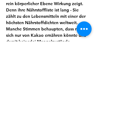
rein körperlicher Ebene Wirkung zeigt. 
Denn ihre Nährstoffliste ist lang - Sie 
zählt zu den Lebensmitteln mit einer der 
höchsten Nährstoffdichten weltweit. 
Manche Stimmen behaupten, dass man 
sich nur von Kakao ernähren könnte und 
damit keinerlei Mangelzustände 
aufkommen würden. Von Magnesium, 
Kalium, Calcium über Spurenelemente 
und sekundäre Pflanzenstoffe wie 
Theobromin lässt sich eine ganze Menge 
für uns wertvoller und essenzieller Stoffe 
finden. Kakao wirkt unter anderem 
entkrampfend, blutdruckregulierend und 
stimmungsaufhellend.
Wusstest du zum Beispiel, dass Kakao 
auch immer öfter zur Geburtseinleitung 
eingesetzt wird?
Doch es steckt so viel mehr in dieser 