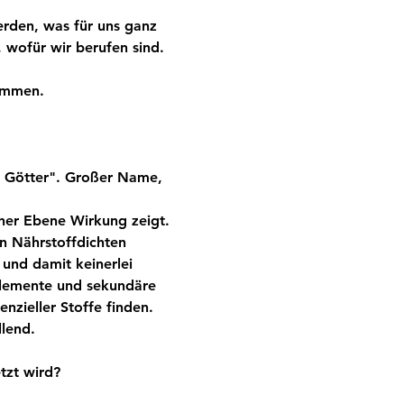
rden, was für uns ganz 
 wofür wir berufen sind. 
ommen.
r Götter". Großer Name, 
cher Ebene Wirkung zeigt. 
en Nährstoffdichten 
und damit keinerlei 
lemente und sekundäre 
nzieller Stoffe finden. 
lend.
tzt wird?