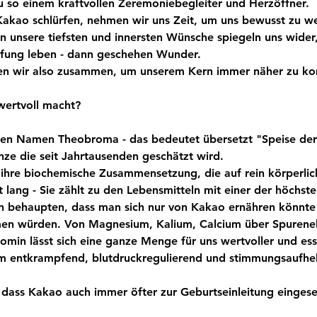
u so einem kraftvollen Zeremoniebegleiter und Herzöffner.
kao schlürfen, nehmen wir uns Zeit, um uns bewusst zu we
nn unsere tiefsten und innersten Wünsche spiegeln uns wider,
fung leben - dann geschehen Wunder. 
 wir also zusammen, um unserem Kern immer näher zu k
ertvoll macht?
chen Namen Theobroma - das bedeutet übersetzt "Speise de
anze die seit Jahrtausenden geschätzt wird.
h ihre biochemische Zusammensetzung, die auf rein körperli
st lang - Sie zählt zu den Lebensmitteln mit einer der höchst
 behaupten, dass man sich nur von Kakao ernähren könnte 
n würden. Von Magnesium, Kalium, Calcium über Spurene
min lässt sich eine ganze Menge für uns wertvoller und esse
m entkrampfend, blutdruckregulierend und stimmungsaufhel
 dass Kakao auch immer öfter zur Geburtseinleitung eingese