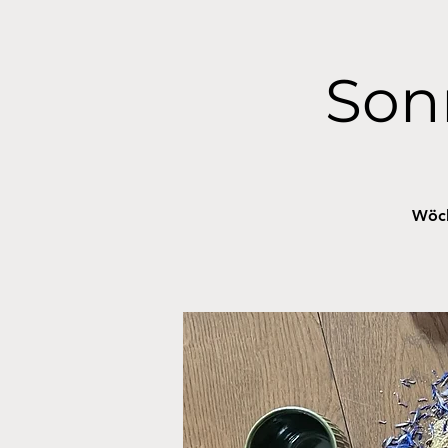
Son
Wöch