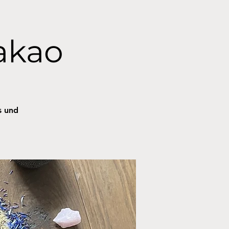
akao
s und