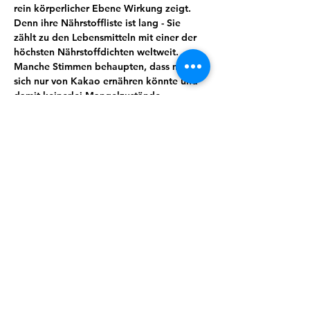
rein körperlicher Ebene Wirkung zeigt. 
Denn ihre Nährstoffliste ist lang - Sie 
zählt zu den Lebensmitteln mit einer der 
höchsten Nährstoffdichten weltweit. 
Manche Stimmen behaupten, dass man 
sich nur von Kakao ernähren könnte und 
damit keinerlei Mangelzustände 
aufkommen würden. Von Magnesium, 
Kalium, Calcium über Spurenelemente 
und sekundäre Pflanzenstoffe wie 
Theobromin lässt sich eine ganze Menge 
für uns wertvoller und essenzieller Stoffe 
finden. Kakao wirkt unter anderem 
entkrampfend, blutdruckregulierend und 
stimmungsaufhellend.
Wusstest du zum Beispiel, dass Kakao 
auch immer öfter zur Geburtseinleitung 
eingesetzt wird?
Doch es steckt so viel mehr in dieser 