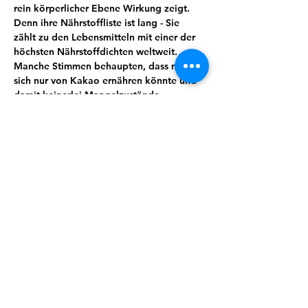
rein körperlicher Ebene Wirkung zeigt. 
Denn ihre Nährstoffliste ist lang - Sie 
zählt zu den Lebensmitteln mit einer der 
höchsten Nährstoffdichten weltweit. 
Manche Stimmen behaupten, dass man 
sich nur von Kakao ernähren könnte und 
damit keinerlei Mangelzustände 
aufkommen würden. Von Magnesium, 
Kalium, Calcium über Spurenelemente 
und sekundäre Pflanzenstoffe wie 
Theobromin lässt sich eine ganze Menge 
für uns wertvoller und essenzieller Stoffe 
finden. Kakao wirkt unter anderem 
entkrampfend, blutdruckregulierend und 
stimmungsaufhellend.
Wusstest du zum Beispiel, dass Kakao 
auch immer öfter zur Geburtseinleitung 
eingesetzt wird?
Doch es steckt so viel mehr in dieser 