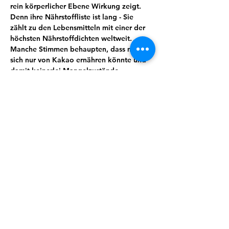
rein körperlicher Ebene Wirkung zeigt. 
Denn ihre Nährstoffliste ist lang - Sie 
zählt zu den Lebensmitteln mit einer der 
höchsten Nährstoffdichten weltweit. 
Manche Stimmen behaupten, dass man 
sich nur von Kakao ernähren könnte und 
damit keinerlei Mangelzustände 
aufkommen würden. Von Magnesium, 
Kalium, Calcium über Spurenelemente 
und sekundäre Pflanzenstoffe wie 
Theobromin lässt sich eine ganze Menge 
für uns wertvoller und essenzieller Stoffe 
finden. Kakao wirkt unter anderem 
entkrampfend, blutdruckregulierend und 
stimmungsaufhellend.
Wusstest du zum Beispiel, dass Kakao 
auch immer öfter zur Geburtseinleitung 
eingesetzt wird?
Doch es steckt so viel mehr in dieser 