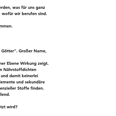
rden, was für uns ganz 
 wofür wir berufen sind. 
ommen.
r Götter". Großer Name, 
cher Ebene Wirkung zeigt. 
en Nährstoffdichten 
und damit keinerlei 
lemente und sekundäre 
nzieller Stoffe finden. 
lend.
tzt wird?