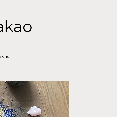
akao
s und