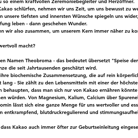
u so einem kraftvollen Zeremoniebegleiter und Herzöffner.
kao schlürfen, nehmen wir uns Zeit, um uns bewusst zu we
nn unsere tiefsten und innersten Wünsche spiegeln uns wider,
fung leben - dann geschehen Wunder. 
 wir also zusammen, um unserem Kern immer näher zu k
ertvoll macht?
chen Namen Theobroma - das bedeutet übersetzt "Speise de
anze die seit Jahrtausenden geschätzt wird.
h ihre biochemische Zusammensetzung, die auf rein körperli
st lang - Sie zählt zu den Lebensmitteln mit einer der höchst
 behaupten, dass man sich nur von Kakao ernähren könnte 
n würden. Von Magnesium, Kalium, Calcium über Spurene
min lässt sich eine ganze Menge für uns wertvoller und esse
m entkrampfend, blutdruckregulierend und stimmungsaufhel
 dass Kakao auch immer öfter zur Geburtseinleitung eingese