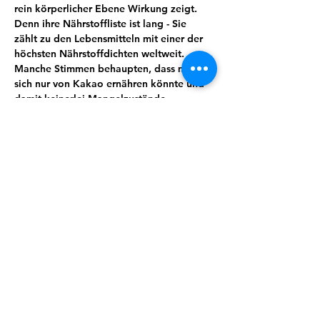
rein körperlicher Ebene Wirkung zeigt. 
Denn ihre Nährstoffliste ist lang - Sie 
zählt zu den Lebensmitteln mit einer der 
höchsten Nährstoffdichten weltweit. 
Manche Stimmen behaupten, dass man 
sich nur von Kakao ernähren könnte und 
damit keinerlei Mangelzustände 
aufkommen würden. Von Magnesium, 
Kalium, Calcium über Spurenelemente 
und sekundäre Pflanzenstoffe wie 
Theobromin lässt sich eine ganze Menge 
für uns wertvoller und essenzieller Stoffe 
finden. Kakao wirkt unter anderem 
entkrampfend, blutdruckregulierend und 
stimmungsaufhellend.
Wusstest du zum Beispiel, dass Kakao 
auch immer öfter zur Geburtseinleitung 
eingesetzt wird?
Doch es steckt so viel mehr in dieser 