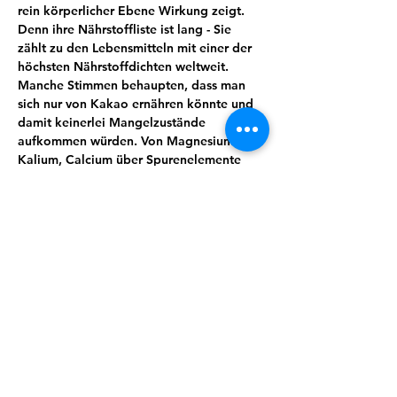
rein körperlicher Ebene Wirkung zeigt. 
Denn ihre Nährstoffliste ist lang - Sie 
zählt zu den Lebensmitteln mit einer der 
höchsten Nährstoffdichten weltweit. 
Manche Stimmen behaupten, dass man 
sich nur von Kakao ernähren könnte und 
damit keinerlei Mangelzustände 
aufkommen würden. Von Magnesium, 
Kalium, Calcium über Spurenelemente 
und sekundäre Pflanzenstoffe wie 
Theobromin lässt sich eine ganze Menge 
für uns wertvoller und essenzieller Stoffe 
finden. Kakao wirkt unter anderem 
entkrampfend, blutdruckregulierend und 
stimmungsaufhellend.
Wusstest du zum Beispiel, dass Kakao 
auch immer öfter zur Geburtseinleitung 
eingesetzt wird?
Doch es steckt so viel mehr in dieser 