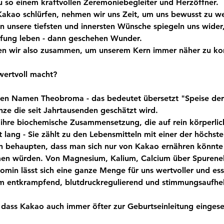
u so einem kraftvollen Zeremoniebegleiter und Herzöffner.
kao schlürfen, nehmen wir uns Zeit, um uns bewusst zu we
nn unsere tiefsten und innersten Wünsche spiegeln uns wider,
fung leben - dann geschehen Wunder. 
 wir also zusammen, um unserem Kern immer näher zu k
ertvoll macht?
chen Namen Theobroma - das bedeutet übersetzt "Speise de
anze die seit Jahrtausenden geschätzt wird.
h ihre biochemische Zusammensetzung, die auf rein körperli
st lang - Sie zählt zu den Lebensmitteln mit einer der höchst
 behaupten, dass man sich nur von Kakao ernähren könnte 
n würden. Von Magnesium, Kalium, Calcium über Spurene
min lässt sich eine ganze Menge für uns wertvoller und esse
m entkrampfend, blutdruckregulierend und stimmungsaufhel
 dass Kakao auch immer öfter zur Geburtseinleitung eingese