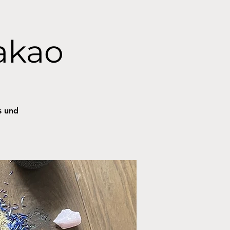
akao
s und