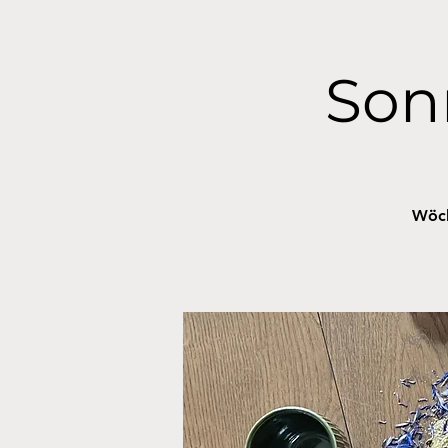
Son
Wöch