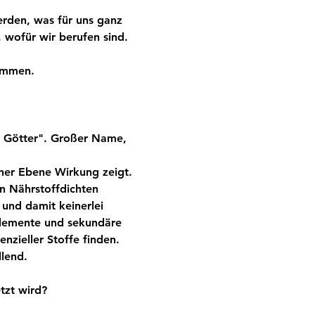
rden, was für uns ganz 
 wofür wir berufen sind. 
ommen.
r Götter". Großer Name, 
cher Ebene Wirkung zeigt. 
en Nährstoffdichten 
und damit keinerlei 
lemente und sekundäre 
nzieller Stoffe finden. 
lend.
tzt wird?