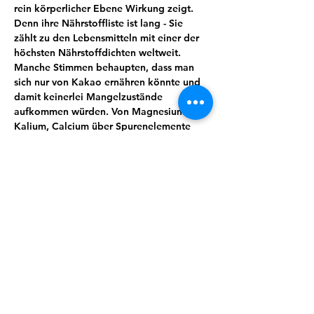
rein körperlicher Ebene Wirkung zeigt. 
Denn ihre Nährstoffliste ist lang - Sie 
zählt zu den Lebensmitteln mit einer der 
höchsten Nährstoffdichten weltweit. 
Manche Stimmen behaupten, dass man 
sich nur von Kakao ernähren könnte und 
damit keinerlei Mangelzustände 
aufkommen würden. Von Magnesium, 
Kalium, Calcium über Spurenelemente 
und sekundäre Pflanzenstoffe wie 
Theobromin lässt sich eine ganze Menge 
für uns wertvoller und essenzieller Stoffe 
finden. Kakao wirkt unter anderem 
entkrampfend, blutdruckregulierend und 
stimmungsaufhellend.
Wusstest du zum Beispiel, dass Kakao 
auch immer öfter zur Geburtseinleitung 
eingesetzt wird?
Doch es steckt so viel mehr in dieser 