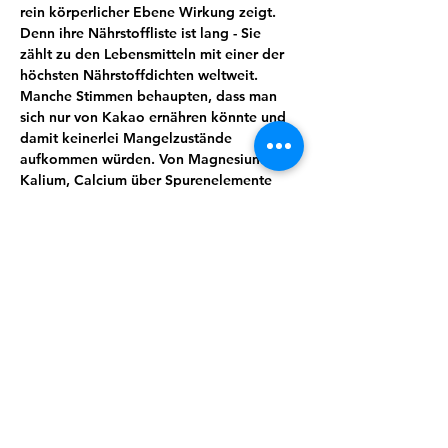
rein körperlicher Ebene Wirkung zeigt. 
Denn ihre Nährstoffliste ist lang - Sie 
zählt zu den Lebensmitteln mit einer der 
höchsten Nährstoffdichten weltweit. 
Manche Stimmen behaupten, dass man 
sich nur von Kakao ernähren könnte und 
damit keinerlei Mangelzustände 
aufkommen würden. Von Magnesium, 
Kalium, Calcium über Spurenelemente 
und sekundäre Pflanzenstoffe wie 
Theobromin lässt sich eine ganze Menge 
für uns wertvoller und essenzieller Stoffe 
finden. Kakao wirkt unter anderem 
entkrampfend, blutdruckregulierend und 
stimmungsaufhellend.
Wusstest du zum Beispiel, dass Kakao 
auch immer öfter zur Geburtseinleitung 
eingesetzt wird?
Doch es steckt so viel mehr in dieser 